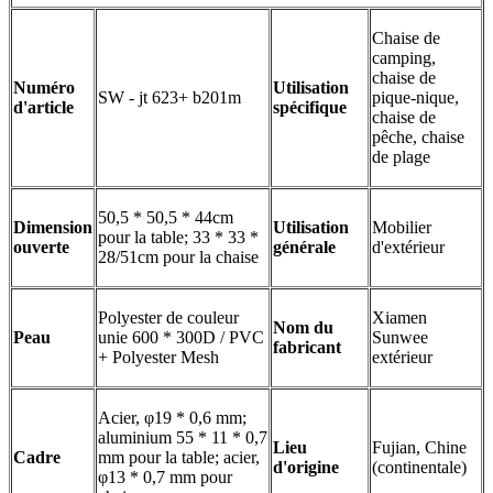
Chaise de
camping,
chaise de
Numéro
Utilisation
SW - jt 623+ b201m
pique-nique,
d'article
spécifique
chaise de
pêche, chaise
de plage
50,5 * 50,5 * 44cm
Dimension
Utilisation
Mobilier
pour la table; 33 * 33 *
ouverte
générale
d'extérieur
28/51cm pour la chaise
Polyester de couleur
Xiamen
Nom du
Peau
unie 600 * 300D / PVC
Sunwee
fabricant
+ Polyester Mesh
extérieur
Acier, φ19 * 0,6 mm;
aluminium 55 * 11 * 0,7
Lieu
Fujian, Chine
Cadre
mm pour la table; acier,
d'origine
(continentale)
φ13 * 0,7 mm pour