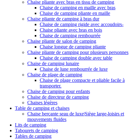
Chaise pliante avec bras en tissu de camping
Chaise de camping en maille avec bras
Chaise de camping pliante en maille
Chaise pliante de camping à bras dur
Chaise de camping rigide avec accoudoirs-
Chaise pliante avec bras en bois
Chaise de camping rembourrée
Chaise pliante de salon de camping
Chaise longue de camping pliante
Chaise pliante de camping pour plusieurs personnes
Chaise de camping double avec table
Chaise de camping lunaire
Chaise de lune rembourrée de luxe
Chaise de plage de camping
Chaise de plage compacte et pliable facile à
transporter.
Chaise de camping pour enfants
Chaise de directeur de camping
Chaises légères
Table de camping et chaises
Chaise berçante seau de luxe|Siège large-loisirs et
mouvements fluides
Lits de camping
Tabourets de camping
Tables de camping