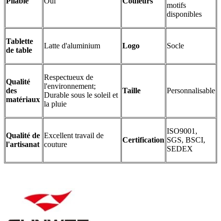
Pliable
Oui
Couleurs
motifs
disponibles
Tablette
Latte d'aluminium
Logo
Socle
de table
Respectueux de
Qualité
l'environnement;
des
Taille
Personnalisable
Durable sous le soleil et
matériaux
la pluie
ISO9001,
Qualité de
Excellent travail de
Certification
SGS, BSCI,
l'artisanat
couture
SEDEX