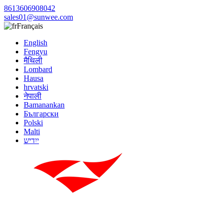
8613606908042
sales01@sunwee.com
Français
English
Fengyu
मैथिली
Lombard
Hausa
hrvatski
नेपाली
Bamanankan
Български
Polski
Malti
ייִדיש