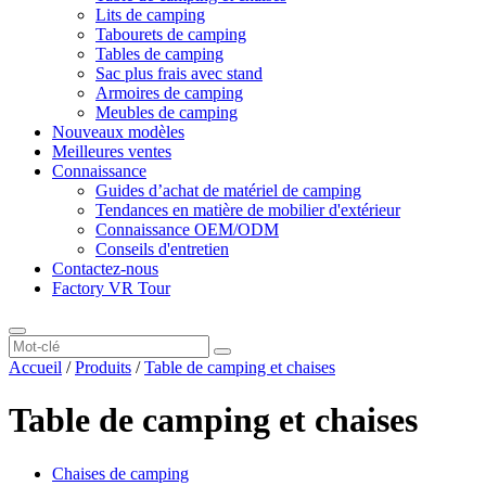
Lits de camping
Tabourets de camping
Tables de camping
Sac plus frais avec stand
Armoires de camping
Meubles de camping
Nouveaux modèles
Meilleures ventes
Connaissance
Guides d’achat de matériel de camping
Tendances en matière de mobilier d'extérieur
Connaissance OEM/ODM
Conseils d'entretien
Contactez-nous
Factory VR Tour
Accueil
/
Produits
/
Table de camping et chaises
Table de camping et chaises
Chaises de camping