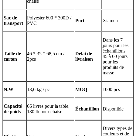
chaise
Sac de
Polyester 600 * 300D /
Port
Xiamen
transport
PVC
Dans les 7
jours pour les
échantillons,
Taille de
46 * 35 * 68,5 cm /
Délai de
45 à 60 jours
carton
2pcs
livraison
pour les
produits de
masse
N.W
13,6 kg / pc
MOQ
1000 pcs
Capacité
66 livres pour la table,
Échantillon
Disponible
de poids
180 lb pour chaise
Divers types de
couleurs et de